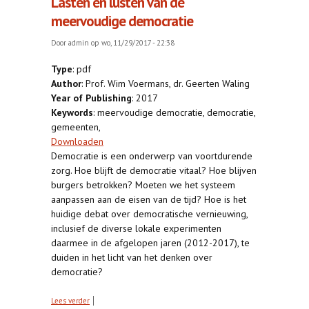
Lasten en lusten van de
meervoudige democratie
Door
admin
op wo, 11/29/2017 - 22:38
Type
: pdf
Author
: Prof. Wim Voermans, dr. Geerten Waling
Year of Publishing
: 2017
Keywords
: meervoudige democratie, democratie,
gemeenten,
Downloaden
Democratie is een onderwerp van voortdurende
zorg. Hoe blijft de democratie vitaal? Hoe blijven
burgers betrokken? Moeten we het systeem
aanpassen aan de eisen van de tijd? Hoe is het
huidige debat over democratische vernieuwing,
inclusief de diverse lokale experimenten
daarmee in de afgelopen jaren (2012-2017), te
duiden in het licht van het denken over
democratie?
over Lasten en lusten van de meervoudige
Lees verder