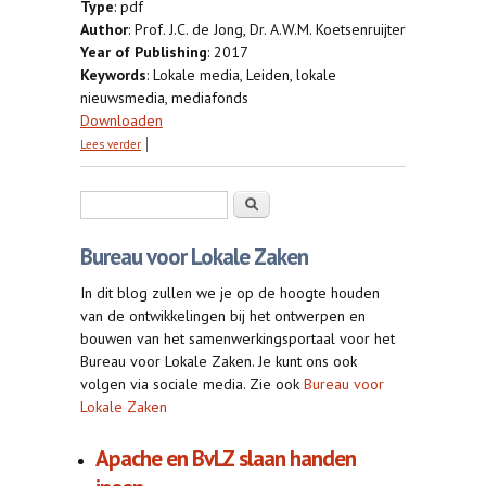
Type
: pdf
Author
: Prof. J.C. de Jong, Dr. A.W.M. Koetsenruijter
Year of Publishing
: 2017
Keywords
: Lokale media, Leiden, lokale
nieuwsmedia, mediafonds
Downloaden
over Het versterken van lokale nieuwsmedia: naar
Lees verder
een projectfonds Leidse journalistiek
Zoekveld
Zoeken
Bureau voor Lokale Zaken
In dit blog zullen we je op de hoogte houden
van de ontwikkelingen bij het ontwerpen en
bouwen van het samenwerkingsportaal voor het
Bureau voor Lokale Zaken. Je kunt ons ook
volgen via sociale media. Zie ook
Bureau voor
Lokale Zaken
Apache en BvLZ slaan handen