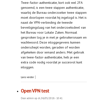
Twee-factor-authenticatie, kort ook wel 2FA
genoemd, is een twee stappen authenticatie,
waarbij de Bureau-onderzoeker twee stappen
moet doorlopen voordat hij ingelogd is. Het is
naast de VPN-verbinding de tweede
beveiligingslaag van het onderzoeksdeel van
het Bureau voor Lokale Zaken. Normaal
gesproken log je in met je gebruikersnaam en
wachtwoord. Deze inloggegevens kunnen
onderschept worden, geraden of worden
afgekeken door iemand anders. Met gebruik
van twee-factor-authenticatie, heb je een
extra code nodig voordat je succesvol kunt
inloggen.
over Twee-factor-authenticatie (2FA)
Lees verder
Open VPN test
Door
admin
op di, 06/05/2018 - 10:41