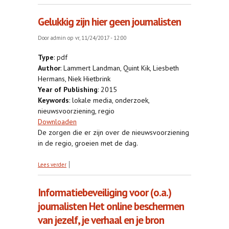
democratie
Gelukkig zijn hier geen journalisten
Door
admin
op vr, 11/24/2017 - 12:00
Type
: pdf
Author
: Lammert Landman, Quint Kik, Liesbeth
Hermans, Niek Hietbrink
Year of Publishing
: 2015
Keywords
: lokale media, onderzoek,
nieuwsvoorziening, regio
Downloaden
De zorgen die er zijn over de nieuwsvoorziening
in de regio, groeien met de dag.
over Gelukkig zijn hier geen journalisten
Lees verder
Informatiebeveiliging voor (o.a.)
journalisten Het online beschermen
van jezelf, je verhaal en je bron