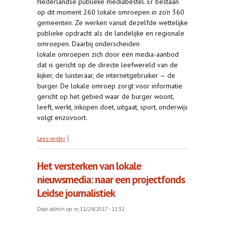
Nederlandse publieke mediabestel. Er bestaan
op dit moment 260 lokale omroepen in zo’n 360
gemeenten. Ze werken vanuit dezelfde wettelijke
publieke opdracht als de landelijke en regionale
omroepen. Daarbij onderscheiden
lokale omroepen zich door een media-aanbod
dat is gericht op de directe leefwereld van de
kijker, de luisteraar, de internetgebruiker — de
burger. De lokale omroep zorgt voor informatie
gericht op het gebied waar de burger woont,
leeft, werkt, inkopen doet, uitgaat, sport, onderwijs
volgt enzovoort.
over Toekomst voor de Lokale Publieke Omroep
Lees verder
Het versterken van lokale
nieuwsmedia: naar een projectfonds
Leidse journalistiek
Door
admin
op vr, 11/24/2017 - 11:32