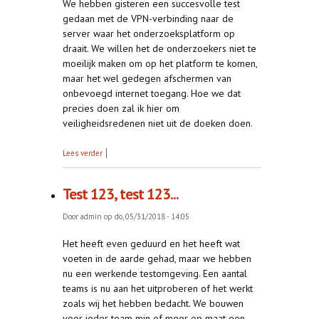
We hebben gisteren een succesvolle test
gedaan met de VPN-verbinding naar de
server waar het onderzoeksplatform op
draait. We willen het de onderzoekers niet te
moeilijk maken om op het platform te komen,
maar het wel gedegen afschermen van
onbevoegd internet toegang. Hoe we dat
precies doen zal ik hier om
veiligheidsredenen niet uit de doeken doen.
over Open VPN test
Lees verder
Test 123, test 123...
Door
admin
op do, 05/31/2018 - 14:05
Het heeft even geduurd en het heeft wat
voeten in de aarde gehad, maar we hebben
nu een werkende testomgeving. Een aantal
teams is nu aan het uitproberen of het werkt
zoals wij het hebben bedacht. We bouwen
voor ieder team min of meer op maat een