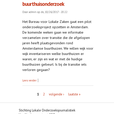
buurthuisonderzoek
Door
admin
op do, 10/26/2017 - 20:22
Het Bureau voor Lokale Zaken gaat een pilot
onderzoeksproject opzetten in Amsterdam.
De komende weken gaan we informatie
verzamelen over transitie die de afgelopen
jaren heeft plaatsgevonden rond
Amsterdamse buurthuizen. We willen wijk voor
wijk inventariseren welke buurthuizen er
waren, er zijn en wat er met de huidige
buurthuizen gebeurt. Is bij de transitie iets
verloren gegaan?
over Pilot project I: het buurthuisonderzoek
Lees verder
Pagina's
1
2
volgende ›
laatste »
Stichting Lokale Onderzoeksjournalistiek