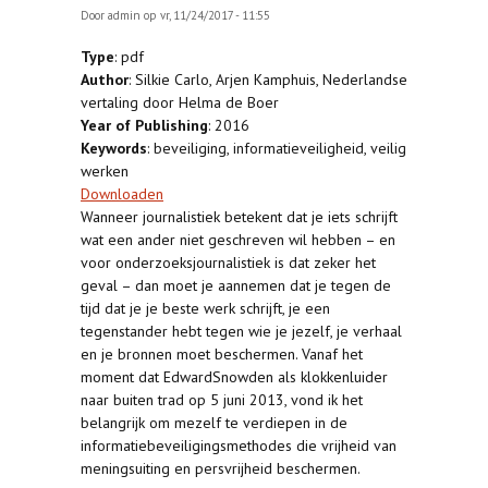
Door
admin
op vr, 11/24/2017 - 11:55
Type
: pdf
Author
: Silkie Carlo, Arjen Kamphuis, Nederlandse
vertaling door Helma de Boer
Year of Publishing
: 2016
Keywords
: beveiliging, informatieveiligheid, veilig
werken
Downloaden
Wanneer journalistiek betekent dat je iets schrijft
wat een ander niet geschreven wil hebben – en
voor onderzoeksjournalistiek is dat zeker het
geval – dan moet je aannemen dat je tegen de
tijd dat je je beste werk schrijft, je een
tegenstander hebt tegen wie je jezelf, je verhaal
en je bronnen moet beschermen. Vanaf het
moment dat EdwardSnowden als klokkenluider
naar buiten trad op 5 juni 2013, vond ik het
belangrijk om mezelf te verdiepen in de
informatiebeveiligingsmethodes die vrijheid van
meningsuiting en persvrijheid beschermen.