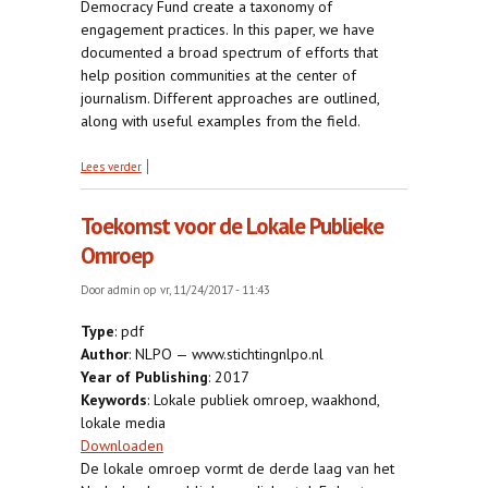
Democracy Fund create a taxonomy of
engagement practices. In this paper, we have
documented a broad spectrum of efforts that
help position communities at the center of
journalism. Different approaches are outlined,
along with useful examples from the field.
over Pathways to Engagement: Understanding
Lees verder
How Newsrooms are Working with Communities
Toekomst voor de Lokale Publieke
Omroep
Door
admin
op vr, 11/24/2017 - 11:43
Type
: pdf
Author
: NLPO — www.stichtingnlpo.nl
Year of Publishing
: 2017
Keywords
: Lokale publiek omroep, waakhond,
lokale media
Downloaden
De lokale omroep vormt de derde laag van het