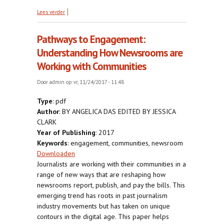
over Informatiebeveiliging voor (o.a.) journalisten
Lees verder
Het online beschermen van jezelf, je verhaal en je
bron
Pathways to Engagement:
Understanding How Newsrooms are
Working with Communities
Door
admin
op vr, 11/24/2017 - 11:48
Type
: pdf
Author
: BY ANGELICA DAS EDITED BY JESSICA
CLARK
Year of Publishing
: 2017
Keywords
: engagement, communities, newsroom
Downloaden
Journalists are working with their communities in a
range of new ways that are reshaping how
newsrooms report, publish, and pay the bills. This
emerging trend has roots in past journalism
industry movements but has taken on unique
contours in the digital age. This paper helps