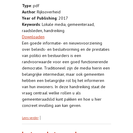
Type
: pdf
Author
: Rijksoverheid
Year of Publishing
: 2017
Keywords
: Lokale media, gemeenteraad,
raadsleden, handreiking
Downloaden
Een goede informatie- en nieuwsvoorziening
over beleids- en besluitvorming en de prestaties
van politici en bestuurders is een
randvoorwaarde voor een goed functionerende
democratie. Traditioneel zijn de media hierin een
belangrijke intermediair, maar ook gemeenten
hebben een belangrijke rol bij het informeren
van hun inwoners. In deze handreiking staat de
vraag centraal welke rollen u als
gemeenteraadslid kunt pakken en hoe u hier
concreet invulling aan kan geven.
over Lokale media en informatievoorziening:
Lees verder
Handreiking voor raadsleden