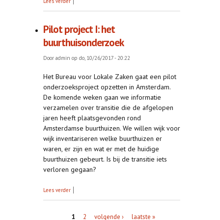
Lees verder
Pilot project I: het
buurthuisonderzoek
Door
admin
op do, 10/26/2017 - 20:22
Het Bureau voor Lokale Zaken gaat een pilot
onderzoeksproject opzetten in Amsterdam.
De komende weken gaan we informatie
verzamelen over transitie die de afgelopen
jaren heeft plaatsgevonden rond
Amsterdamse buurthuizen. We willen wijk voor
wijk inventariseren welke buurthuizen er
waren, er zijn en wat er met de huidige
buurthuizen gebeurt. Is bij de transitie iets
verloren gegaan?
over Pilot project I: het buurthuisonderzoek
Lees verder
Pagina's
1
2
volgende ›
laatste »