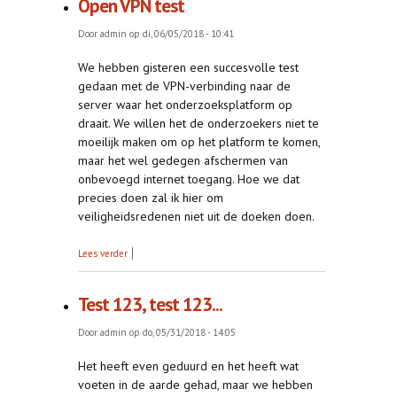
Open VPN test
Door
admin
op di, 06/05/2018 - 10:41
We hebben gisteren een succesvolle test
gedaan met de VPN-verbinding naar de
server waar het onderzoeksplatform op
draait. We willen het de onderzoekers niet te
moeilijk maken om op het platform te komen,
maar het wel gedegen afschermen van
onbevoegd internet toegang. Hoe we dat
precies doen zal ik hier om
veiligheidsredenen niet uit de doeken doen.
over Open VPN test
Lees verder
Test 123, test 123...
Door
admin
op do, 05/31/2018 - 14:05
Het heeft even geduurd en het heeft wat
voeten in de aarde gehad, maar we hebben