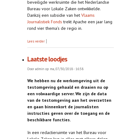
beveiligde werkruimte die het Nederlandse
Bureau voor Lokale Zaken ontwikkelde.
Dankzij een subsidie van het
Vlaams
Journalistiek Fonds
trekt Apache een jaar lang
rond vier thema’s de regio in.
over Apache en BvLZ slaan handen ineen
Lees verder
Laatste loodjes
Door
admin
op ma, 07/30/2018 - 16:58
We hebben nu de werkomgeving uit de
testomgeving gehaald en draaien nu op
een volwaardige server. We zijn de data
van de testomgeving aan het overzetten
en gaan binnenkort de journalisten
instructies geven over de toegang en de
beschikbare functies.
In een redactieruimte van het Bureau voor
Lokale Zaken kun je alles met elkaar delen,