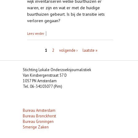
wijk inventariseren welke buurthuizen er
waren, er zijn en wat er met de huidige
buurthuizen gebeurt. Is bij de transitie iets
verloren gegaan?
over Pilot project I: het buurthuisonderzoek
Lees verder
Pagina's
1
2
volgende ›
laatste »
Stichting Lokale Onderzoeksjournalistiek
Van Kinsbergenstraat 57 D
1057 PN Amsterdam
Tel. 06-34103077 (Pim)
Bureau Amsterdam
Bureau Bronckhorst
Bureau Groningen
Smerige Zaken