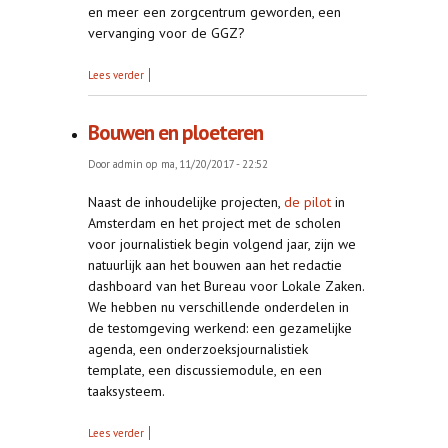
en meer een zorgcentrum geworden, een
vervanging voor de GGZ?
over Presentatiepagina van het Bureau
Lees verder
Bouwen en ploeteren
Door
admin
op ma, 11/20/2017 - 22:52
Naast de inhoudelijke projecten,
de pilot
in
Amsterdam en het project met de scholen
voor journalistiek begin volgend jaar, zijn we
natuurlijk aan het bouwen aan het redactie
dashboard van het Bureau voor Lokale Zaken.
We hebben nu verschillende onderdelen in
de testomgeving werkend: een gezamelijke
agenda, een onderzoeksjournalistiek
template, een discussiemodule, en een
taaksysteem.
over Bouwen en ploeteren
Lees verder