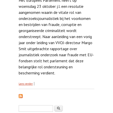
Het Europees Parlement heeft op
woensdag 23 oktober j.l. een resolutie
aangenomen waarin de vitale rol van
onderzoeksjournalistiek bij het voorkomen
en bestrijden van fraude, corruptie en
georganiseerde criminaliteit wordt
onderstreept. Naar aanleiding van een vorig
jaar onder leiding van VVOJ-directeur Margo
Smit uitgebrachte rapportage over
journalistiek onderzoek naar fraude met EU-
fondsen stelt het parlement dat deze
belangrijke rol ondersteuning en
bescherming verdient.
over Europees Parlement: onderzoeksjournalistiek
Lees verder
vitaal bij bestrijden corruptie
Zoekveld
Zoeken