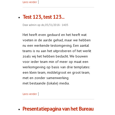
over Open VPN test
Lees verder
Test 123, test 123...
Door
admin
op do, 05/31/2018 - 14:05
Het heeft even geduurd en het heeft wat
voeten in de aarde gehad, maar we hebben
nu een werkende testomgeving. Een aantal
teams is nu aan het uitproberen of het werkt
zoals wij het hebben bedacht. We bouwen
voor ieder team min of meer op maat een
werkomgeving op basis van drie templates:
een klein team, middelgroot en groot team,
met en zonder samenwerking
met bestaande (lokale) media.
over Test 123, test 123...
Lees verder
Presentatiepagina van het Bureau