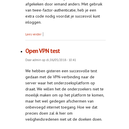
afgekeken door iemand anders. Met gebruik
van twee-factor-authenticatie, heb je een
extra code nodig voordat je succesvol kunt
inloggen.
over Twee-factor-authenticatie (2FA)
Lees verder
Open VPN test
Door
admin
op di, 06/05/2018 - 10:41
We hebben gisteren een succesvolle test
gedaan met de VPN-verbinding naar de
server waar het onderzoeksplatform op
draait. We willen het de onderzoekers niet te
moeilijk maken om op het platform te komen,
maar het wel gedegen afschermen van
onbevoegd internet toegang. Hoe we dat
precies doen zal ik hier om
veiligheidsredenen niet uit de doeken doen.