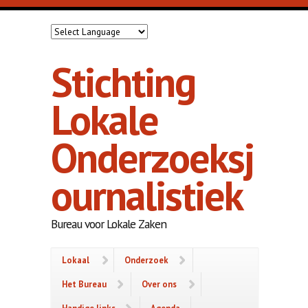
Overslaan en naar de inhoud gaan
Stichting
Lokale
Onderzoeksj
ournalistiek
Bureau voor Lokale Zaken
Lokaal
Onderzoek
Het Bureau
Over ons