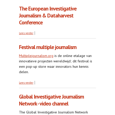
The European Investigative
Journalism & Dataharvest
Conference
over The European Investigative Journalism &
Lees verder
Dataharvest Conference
Festival multiple journalism
Multiplejournalism.org
is de online etalage van
innovatieve projecten wereldwijd; dit festival is
een pop-up store waar innovators hun kennis
delen.
over Festival multiple journalism
Lees verder
Global Investigative Journalism
Network - video channel
The Global Investigative Journalism Network