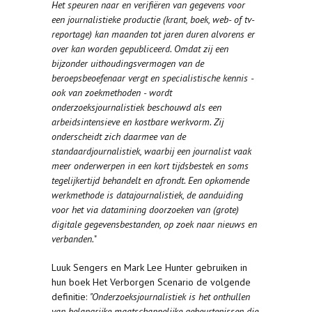
Het speuren naar en verifiëren van gegevens voor
een journalistieke productie (krant, boek, web- of tv-
reportage) kan maanden tot jaren duren alvorens er
over kan worden gepubliceerd. Omdat zij een
bijzonder uithoudingsvermogen van de
beroepsbeoefenaar vergt en specialistische kennis -
ook van zoekmethoden - wordt
onderzoeksjournalistiek beschouwd als een
arbeidsintensieve en kostbare werkvorm. Zij
onderscheidt zich daarmee van de
standaardjournalistiek, waarbij een journalist vaak
meer onderwerpen in een kort tijdsbestek en soms
tegelijkertijd behandelt en afrondt. Een opkomende
werkmethode is datajournalistiek, de aanduiding
voor het via datamining doorzoeken van (grote)
digitale gegevensbestanden, op zoek naar nieuws en
verbanden.
"
Luuk Sengers en Mark Lee Hunter gebruiken in
hun boek Het Verborgen Scenario de volgende
definitie:
"Onderzoeksjournalistiek is het onthullen
van belangrijke maatschappelijke gebeurtenissen die