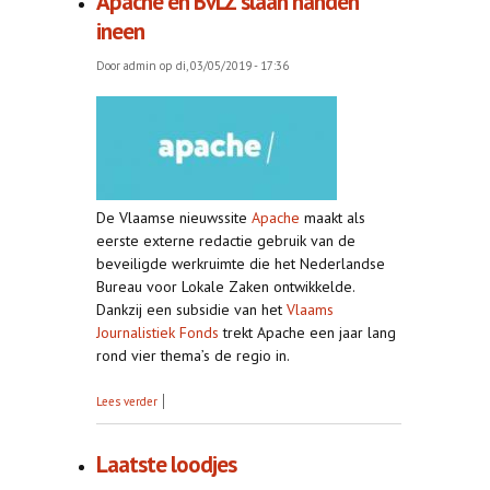
Apache en BvLZ slaan handen
ineen
Door
admin
op di, 03/05/2019 - 17:36
De Vlaamse nieuwssite
Apache
maakt als
eerste externe redactie gebruik van de
beveiligde werkruimte die het Nederlandse
Bureau voor Lokale Zaken ontwikkelde.
Dankzij een subsidie van het
Vlaams
Journalistiek Fonds
trekt Apache een jaar lang
rond vier thema’s de regio in.
over Apache en BvLZ slaan handen ineen
Lees verder
Laatste loodjes