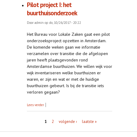
Pilot project I: het
buurthuisonderzoek
Door
admin
op do, 10/26/2017 - 20:22
Het Bureau voor Lokale Zaken gaat een pilot
onderzoeksproject opzetten in Amsterdam.
De komende weken gaan we informatie
verzamelen over transitie die de afgelopen
jaren heeft plaatsgevonden rond
Amsterdamse buurthuizen. We willen wijk voor
wijk inventariseren welke buurthuizen er
waren, er zijn en wat er met de huidige
buurthuizen gebeurt. Is bij de transitie iets
verloren gegaan?
over Pilot project I: het buurthuisonderzoek
Lees verder
Pagina's
1
2
volgende ›
laatste »