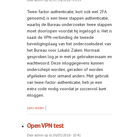
Door
admin
op di, 07/24/2018 - 09:19
Twee-factor-authenticatie, kort ook wel 2FA
genoemd, is een twee stappen authenticatie,
waarbij de Bureau-onderzoeker twee stappen
moet doorlopen voordat hij ingelogd is. Het is
naast de VPN-verbinding de tweede
beveiligingslaag van het onderzoeksdeel van
het Bureau voor Lokale Zaken. Normaal
gesproken log je in met je gebruikersnaam en
wachtwoord. Deze inloggegevens kunnen
onderschept worden, geraden of worden
afgekeken door iemand anders. Met gebruik
van twee-factor-authenticatie, heb je een
extra code nodig voordat je succesvol kunt
inloggen.
over Twee-factor-authenticatie (2FA)
Lees verder
Open VPN test
Door
admin
op di, 06/05/2018 - 10:41