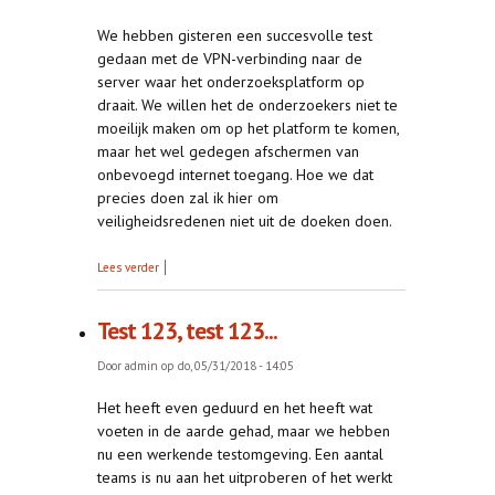
We hebben gisteren een succesvolle test
gedaan met de VPN-verbinding naar de
server waar het onderzoeksplatform op
draait. We willen het de onderzoekers niet te
moeilijk maken om op het platform te komen,
maar het wel gedegen afschermen van
onbevoegd internet toegang. Hoe we dat
precies doen zal ik hier om
veiligheidsredenen niet uit de doeken doen.
over Open VPN test
Lees verder
Test 123, test 123...
Door
admin
op do, 05/31/2018 - 14:05
Het heeft even geduurd en het heeft wat
voeten in de aarde gehad, maar we hebben
nu een werkende testomgeving. Een aantal
teams is nu aan het uitproberen of het werkt