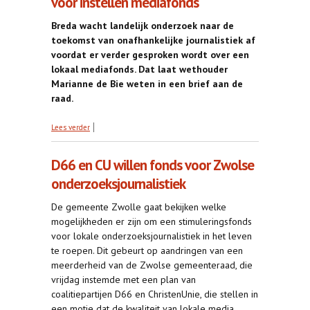
voor instellen mediafonds
Breda wacht landelijk onderzoek naar de
toekomst van onafhankelijke journalistiek af
voordat er verder gesproken wordt over een
lokaal mediafonds. Dat laat wethouder
Marianne de Bie weten in een brief aan de
raad.
over Breda wacht landelijk onderzoek af voor
Lees verder
instellen mediafonds
D66 en CU willen fonds voor Zwolse
onderzoeksjournalistiek
De gemeente Zwolle gaat bekijken welke
mogelijkheden er zijn om een stimuleringsfonds
voor lokale onderzoeksjournalistiek in het leven
te roepen. Dit gebeurt op aandringen van een
meerderheid van de Zwolse gemeenteraad, die
vrijdag instemde met een plan van
coalitiepartijen D66 en ChristenUnie, die stellen in
een motie dat de kwaliteit van lokale media