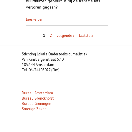
buurthuizen gebeurt. Is bij de transitie iets
verloren gegaan?
over Pilot project I: het buurthuisonderzoek
Lees verder
Pagina's
1
2
volgende ›
laatste »
Stichting Lokale Onderzoeksjournalistiek
Van Kinsbergenstraat 57 D
1057 PN Amsterdam
Tel. 06-34103077 (Pim)
Bureau Amsterdam
Bureau Bronckhorst
Bureau Groningen
Smerige Zaken