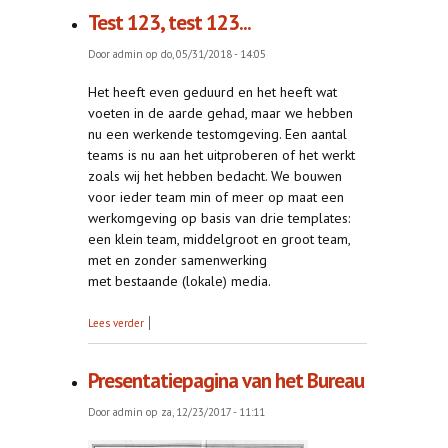
Test 123, test 123...
Door
admin
op do, 05/31/2018 - 14:05
Het heeft even geduurd en het heeft wat
voeten in de aarde gehad, maar we hebben
nu een werkende testomgeving. Een aantal
teams is nu aan het uitproberen of het werkt
zoals wij het hebben bedacht. We bouwen
voor ieder team min of meer op maat een
werkomgeving op basis van drie templates:
een klein team, middelgroot en groot team,
met en zonder samenwerking
met bestaande (lokale) media.
over Test 123, test 123...
Lees verder
Presentatiepagina van het Bureau
Door
admin
op za, 12/23/2017 - 11:11