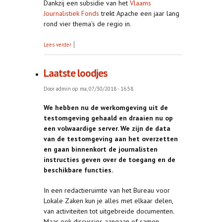
Dankzij een subsidie van het
Vlaams
Journalistiek Fonds
trekt Apache een jaar lang
rond vier thema’s de regio in.
over Apache en BvLZ slaan handen ineen
Lees verder
Laatste loodjes
Door
admin
op ma, 07/30/2018 - 16:58
We hebben nu de werkomgeving uit de
testomgeving gehaald en draaien nu op
een volwaardige server. We zijn de data
van de testomgeving aan het overzetten
en gaan binnenkort de journalisten
instructies geven over de toegang en de
beschikbare functies.
In een redactieruimte van het Bureau voor
Lokale Zaken kun je alles met elkaar delen,
van activiteiten tot uitgebreide documenten.
Maar ook discussies aangaan of samen