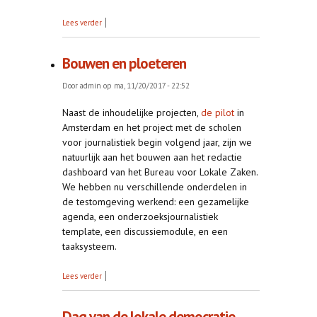
over Presentatiepagina van het Bureau
Lees verder
Bouwen en ploeteren
Door
admin
op ma, 11/20/2017 - 22:52
Naast de inhoudelijke projecten,
de pilot
in
Amsterdam en het project met de scholen
voor journalistiek begin volgend jaar, zijn we
natuurlijk aan het bouwen aan het redactie
dashboard van het Bureau voor Lokale Zaken.
We hebben nu verschillende onderdelen in
de testomgeving werkend: een gezamelijke
agenda, een onderzoeksjournalistiek
template, een discussiemodule, en een
taaksysteem.
over Bouwen en ploeteren
Lees verder
Dag van de lokale democratie