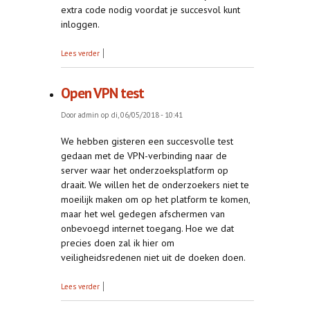
extra code nodig voordat je succesvol kunt
inloggen.
over Twee-factor-authenticatie (2FA)
Lees verder
Open VPN test
Door
admin
op di, 06/05/2018 - 10:41
We hebben gisteren een succesvolle test
gedaan met de VPN-verbinding naar de
server waar het onderzoeksplatform op
draait. We willen het de onderzoekers niet te
moeilijk maken om op het platform te komen,
maar het wel gedegen afschermen van
onbevoegd internet toegang. Hoe we dat
precies doen zal ik hier om
veiligheidsredenen niet uit de doeken doen.
over Open VPN test
Lees verder