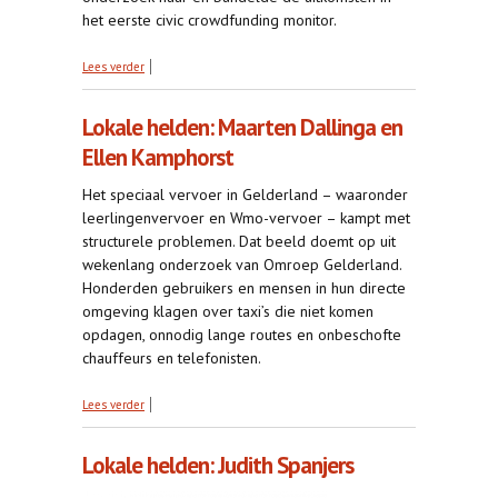
het eerste civic crowdfunding monitor.
over Civic Crowdfunding-monitor: De stand van
Lees verder
zaken
Lokale helden: Maarten Dallinga en
Ellen Kamphorst
Het speciaal vervoer in Gelderland – waaronder
leerlingenvervoer en Wmo-vervoer – kampt met
structurele problemen. Dat beeld doemt op uit
wekenlang onderzoek van Omroep Gelderland.
Honderden gebruikers en mensen in hun directe
omgeving klagen over taxi’s die niet komen
opdagen, onnodig lange routes en onbeschofte
chauffeurs en telefonisten.
over Lokale helden: Maarten Dallinga en Ellen
Lees verder
Kamphorst
Lokale helden: Judith Spanjers