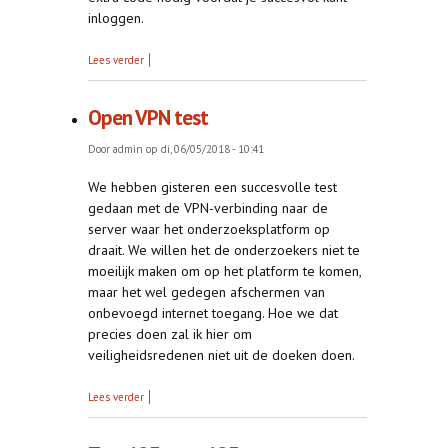
inloggen.
over Twee-factor-authenticatie (2FA)
Lees verder
Open VPN test
Door
admin
op di, 06/05/2018 - 10:41
We hebben gisteren een succesvolle test
gedaan met de VPN-verbinding naar de
server waar het onderzoeksplatform op
draait. We willen het de onderzoekers niet te
moeilijk maken om op het platform te komen,
maar het wel gedegen afschermen van
onbevoegd internet toegang. Hoe we dat
precies doen zal ik hier om
veiligheidsredenen niet uit de doeken doen.
over Open VPN test
Lees verder