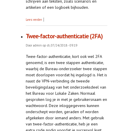
schrijven aan teksten, zoals scenario's en
artikelen of een logboek bijhouden.
over Laatste loodjes
Lees verder
Twee-factor-authenticatie (2FA)
Door
admin
op di, 07/24/2018 - 09:19
Twee-factor-authenticatie, kort ook wel 2FA
genoemd, is een twee stappen authenticatie,
waarbij de Bureau-onderzoeker twee stappen
moet doorlopen voordat hij ingelogd is. Het is
naast de VPN-verbinding de tweede
beveiligingslaag van het onderzoeksdeel van
het Bureau voor Lokale Zaken. Normaal
gesproken log je in met je gebruikersnaam en
wachtwoord. Deze inloggegevens kunnen
onderschept worden, geraden of worden
afgekeken door iemand anders. Met gebruik
van twee-factor-authenticatie, heb je een
extra code nodig voordat je succesvol kunt