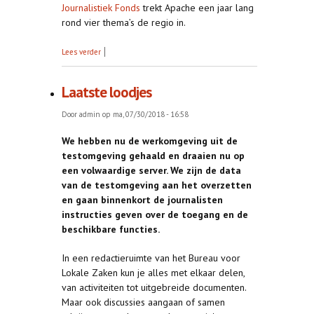
Journalistiek Fonds
trekt Apache een jaar lang
rond vier thema’s de regio in.
over Apache en BvLZ slaan handen ineen
Lees verder
Laatste loodjes
Door
admin
op ma, 07/30/2018 - 16:58
We hebben nu de werkomgeving uit de
testomgeving gehaald en draaien nu op
een volwaardige server. We zijn de data
van de testomgeving aan het overzetten
en gaan binnenkort de journalisten
instructies geven over de toegang en de
beschikbare functies.
In een redactieruimte van het Bureau voor
Lokale Zaken kun je alles met elkaar delen,
van activiteiten tot uitgebreide documenten.
Maar ook discussies aangaan of samen