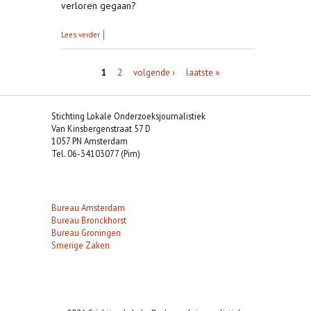
verloren gegaan?
over Pilot project I: het buurthuisonderzoek
Lees verder
Pagina's
1
2
volgende ›
laatste »
Stichting Lokale Onderzoeksjournalistiek
Van Kinsbergenstraat 57 D
1057 PN Amsterdam
Tel. 06-34103077 (Pim)
Bureau Amsterdam
Bureau Bronckhorst
Bureau Groningen
Smerige Zaken