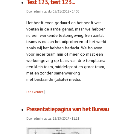
Test 123, test 123...
Door
admin
op do, 05/31/2018 - 14:05
Het heeft even geduurd en het heeft wat
voeten in de aarde gehad, maar we hebben
nu een werkende testomgeving. Een aantal
teams is nu aan het uitproberen of het werkt
zoals wij het hebben bedacht. We bouwen
voor ieder team min of meer op maat een
werkomgeving op basis van drie templates:
een klein team, middelgroot en groot team,
met en zonder samenwerking
met bestaande (lokale) media.
over Test 123, test 123...
Lees verder
Presentatiepagina van het Bureau
Door
admin
op za, 12/23/2017 - 11:11