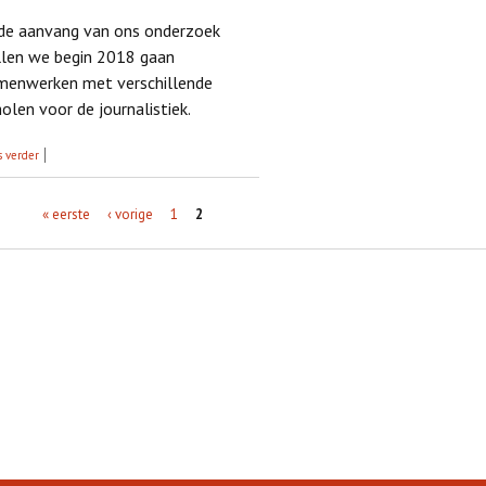
 de aanvang van ons onderzoek
llen we begin 2018 gaan
menwerken met verschillende
olen voor de journalistiek.
over Het begin
s verder
na's
« eerste
‹ vorige
1
2