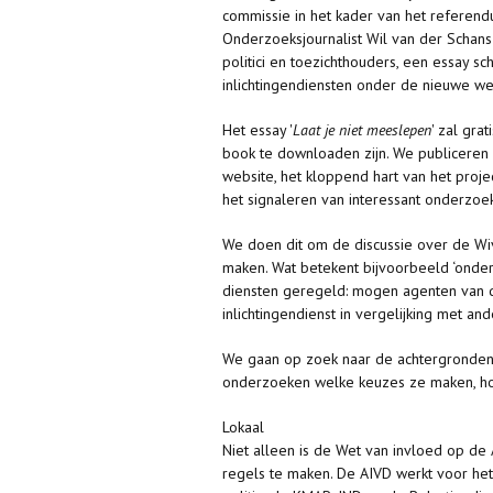
commissie in het kader van het referendu
Onderzoeksjournalist Wil van der Schans 
politici en toezichthouders, een essay schr
inlichtingendiensten onder de nieuwe w
Het essay '
Laat je niet meeslepen
' zal gra
book te downloaden zijn. We publiceren
website, het kloppend hart van het pro
het signaleren van interessant onderzoe
We doen dit om de discussie over de Wi
maken. Wat betekent bijvoorbeeld ‘onder
diensten geregeld: mogen agenten van 
inlichtingendienst in vergelijking met an
We gaan op zoek naar de achtergronden v
onderzoeken welke keuzes ze maken, hoe
Lokaal
Niet alleen is de Wet van invloed op de 
regels te maken. De AIVD werkt voor h