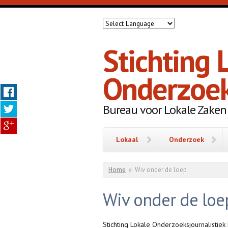
Overslaan en naar de inhoud gaan
Stichting 
Onderzoek
Bureau voor Lokale Zaken
Lokaal
Onderzoek
U bent hier
Home
»
Wiv onder de loep
Wiv onder de loe
Stichting Lokale Onderzoeksjournalisti