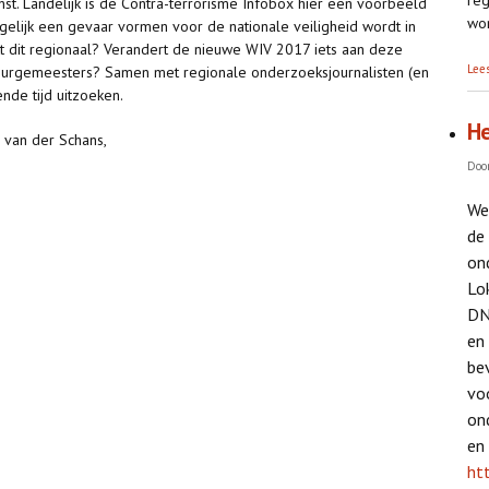
nst. Landelijk is de Contra-terrorisme Infobox hier een voorbeeld
wor
gelijk een gevaar vormen voor de nationale veiligheid wordt in
t dit regionaal? Verandert de nieuwe WIV 2017 iets aan deze
Lee
Burgemeesters? Samen met regionale onderzoeksjournalisten (en
nde tijd uitzoeken.
He
l van der Schans,
Doo
We
de
on
Lo
DN
en
be
vo
on
en 
ht