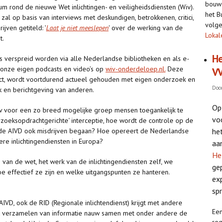
bouwe
m rond de nieuwe Wet inlichtingen- en veiligheidsdiensten (Wiv).
het B
zal op basis van interviews met deskundigen, betrokkenen, critici,
volge
ijven getiteld: '
Laat je niet meeslepen
' over de werking van de
Lokal
et.
He
tis verspreid worden via alle Nederlandse bibliotheken en als e-
 onze eigen podcasts en video’s op
wiv-onderdeloep.nl.
Deze
VV
ject, wordt voortdurend actueel gehouden met eigen onderzoek en
Doo
k en berichtgeving van anderen.
Op
v voor een zo breed mogelijke groep mensen toegankelijk te
vo
zoeksopdrachtgerichte' interceptie, hoe wordt de controle op de
he
de AIVD ook misdrijven begaan? Hoe opereert de Nederlandse
dere inlichtingendiensten in Europa?
aa
He
an de wet, het werk van de inlichtingendiensten zelf, we
ge
 effectief ze zijn en welke uitgangspunten ze hanteren.
ex
sp
AIVD, ook de RID (Regionale inlichtendienst) krijgt met andere
Een
et verzamelen van informatie nauw samen met onder andere de
reg