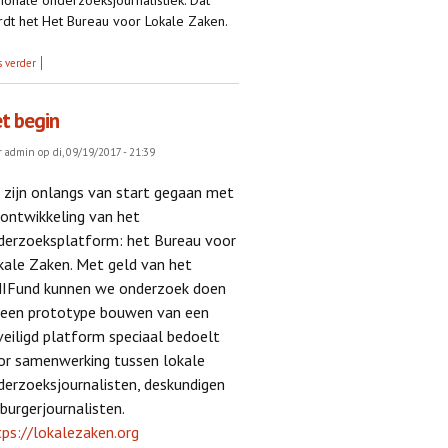
dt het Het Bureau voor Lokale Zaken.
over Het Bureau aanwezig op de VVOJ
s verder
conferentie
t begin
r
admin
op di, 09/19/2017 - 21:39
 zijn onlangs van start gegaan met
 ontwikkeling van het
derzoeksplatform: het Bureau voor
kale Zaken. Met geld van het
IFund kunnen we onderzoek doen
 een prototype bouwen van een
veiligd platform speciaal bedoelt
or samenwerking tussen lokale
derzoeksjournalisten, deskundigen
burgerjournalisten.
tps://lokalezaken.org