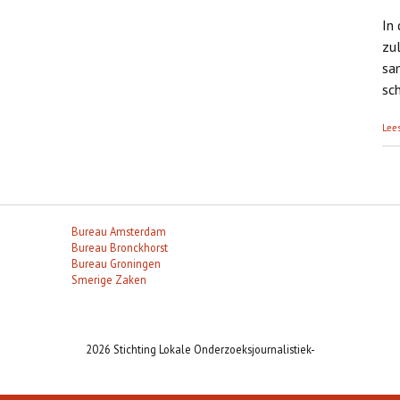
In
zu
sa
sch
Lee
Pagi
Bureau Amsterdam
Bureau Bronckhorst
Bureau Groningen
Smerige Zaken
2026 Stichting Lokale Onderzoeksjournalistiek-