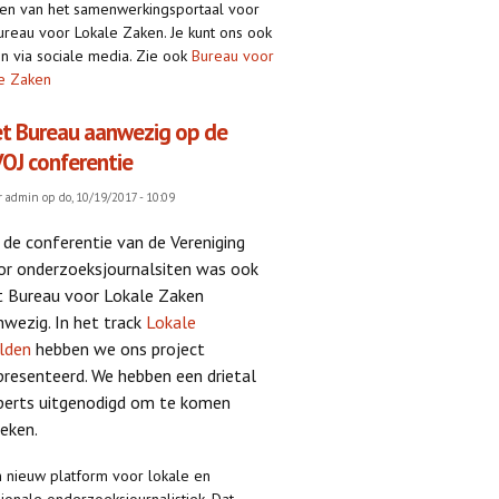
n van het samenwerkingsportaal voor
ureau voor Lokale Zaken. Je kunt ons ook
n via sociale media. Zie ook
Bureau voor
e Zaken
t Bureau aanwezig op de
OJ conferentie
r
admin
op do, 10/19/2017 - 10:09
 de conferentie van de Vereniging
or onderzoeksjournalsiten was ook
t Bureau voor Lokale Zaken
nwezig. In het track
Lokale
lden
hebben we ons project
presenteerd. We hebben een drietal
perts uitgenodigd om te komen
reken.
 nieuw platform voor lokale en
ionale onderzoeksjournalistiek. Dat