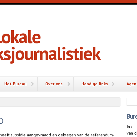
Lokale
sjournalistiek
Het Bureau
Over ons
Handige links
Agen
Zoe
Bur
p
In di
van d
ek heeft subsidie aangevraagd en gekregen van de referendum-