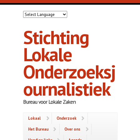
Overslaan en naar de inhoud gaan
Stichting
Lokale
Onderzoeksj
ournalistiek
Bureau voor Lokale Zaken
Lokaal
Onderzoek
Het Bureau
Over ons